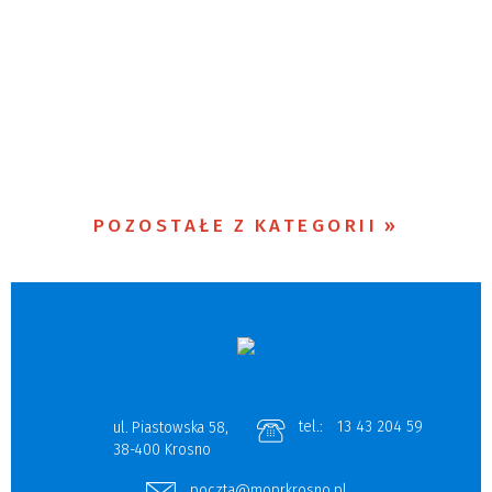
POZOSTAŁE Z KATEGORII
tel.:
13 43 204 59
ul. Piastowska 58,
38-400 Krosno
poczta@moprkrosno.pl