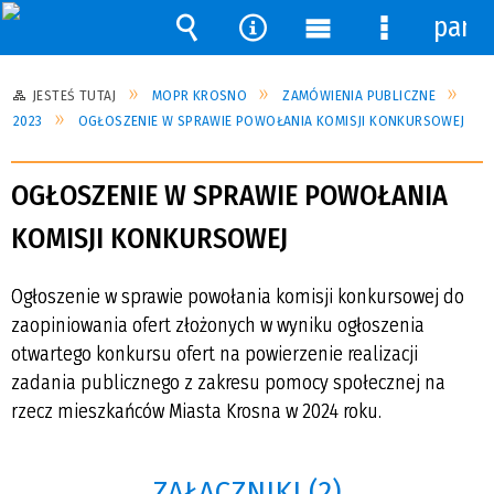
pane
Wyszukiwarka
Narzędzia
Menu
Menu
główne
szczegóło
JESTEŚ TUTAJ
MOPR KROSNO
ZAMÓWIENIA PUBLICZNE
2023
OGŁOSZENIE W SPRAWIE POWOŁANIA KOMISJI KONKURSOWEJ
OGŁOSZENIE W SPRAWIE POWOŁANIA
KOMISJI KONKURSOWEJ
Ogłoszenie w sprawie powołania komisji konkursowej do
zaopiniowania ofert złożonych w wyniku ogłoszenia
otwartego konkursu ofert na powierzenie realizacji
zadania publicznego z zakresu pomocy społecznej na
rzecz mieszkańców Miasta Krosna w 2024 roku.
ZAŁĄCZNIKI (2)